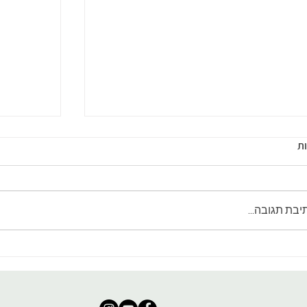
ת
יבת תגובה...
לט ירקות עשיר ברוטב מפואר
סלט ירוק 