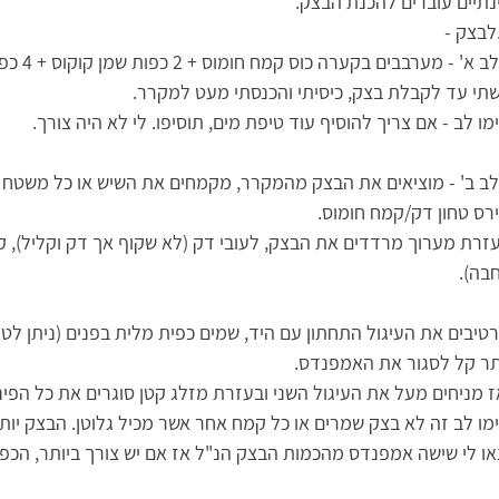
נתיים עוברים להכנת הבצק.
א' - מערבבים בקערה כוס קמח חומוס + 2 כפות שמן קוקוס + 4 כפות מים + 1/4 כפית מלח אטלנטי.
תי עד לקבלת בצק, כיסיתי והכנסתי מעט למקרר.
מו לב - אם צריך להוסיף עוד טיפת מים, תוסיפו. לי לא היה צורך.
ב ב' - מוציאים את הבצק מהמקרר, מקמחים את השיש או כל משטח
רס טחון דק/קמח חומוס.
זרת מערוך מרדדים את הבצק, לעובי דק (לא שקוף אך דק וקליל), קו
בה).
טיבים את העיגול התחתון עם היד, שמים כפית מלית בפנים (ניתן לטח
תר קל לסגור את האמפנדס.
ז מניחים מעל את העיגול השני ובעזרת מזלג קטן סוגרים את כל הפינ
מו לב זה לא בצק שמרים או כל קמח אחר אשר מכיל גלוטן. הבצק יותר 
או לי שישה אמפנדס מהכמות הבצק הנ"ל אז אם יש צורך ביותר, הכפיל