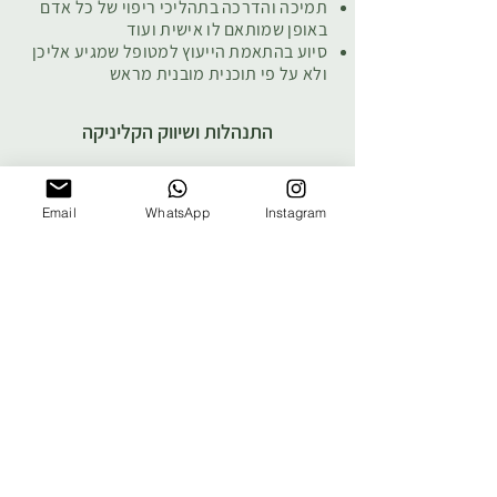
תמיכה והדרכה בתהליכי ריפוי של כל אדם
באופן שמותאם לו אישית ועוד
סיוע בהתאמת הייעוץ למטופל שמגיע אליכן
ולא על פי תוכנית מובנית מראש
התנהלות ושיווק הקליניקה
Email
WhatsApp
Instagram
פתיחה וארגון הקליניקה
בניית שאלוני תשאול
החתמה על טפסים
ביטוח מקצועי
אתיקה מקצועית
מתן ידע בשיווק הקליניקה
דרכי פעולה אפקטיביות אשר יאפשרו
התקדמות והתפתחות כמטפל
עלות ההדרכה
ההדרכה היא פרטנית.