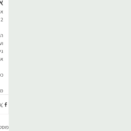
א
את
2 דקות הכנה כולל השטיפה 
הנחתי 2 עלי ח
ועליה
גי
אכלתי לפח
כמ
מו
פוסט